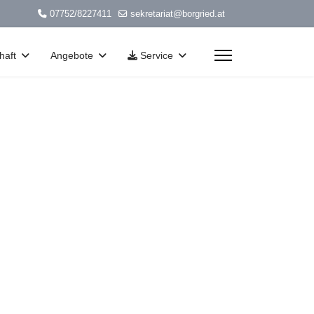
07752/8227411
sekretariat@borgried.at
haft
Angebote
Service