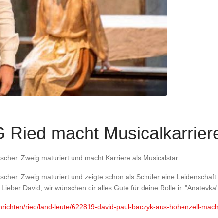
 Ried macht Musicalkarrier
hen Zweig maturiert und macht Karriere als Musicalstar.
chen Zweig maturiert und zeigte schon als Schüler eine Leidenschaft
Lieber David, wir wünschen dir alles Gute für deine Rolle in "Anatevka
chrichten/ried/land-leute/622819-david-paul-baczyk-aus-hohenzell-macht