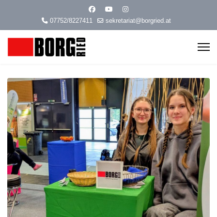
07752/8227411
sekretariat@borgried.at