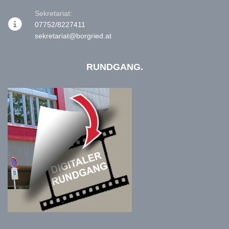
Sekretariat:
07752/8227411
sekretariat@borgried.at
RUNDGANG.