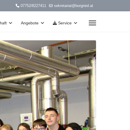
07752/8227411
sekretariat@borgried.at
haft
Angebote
Service