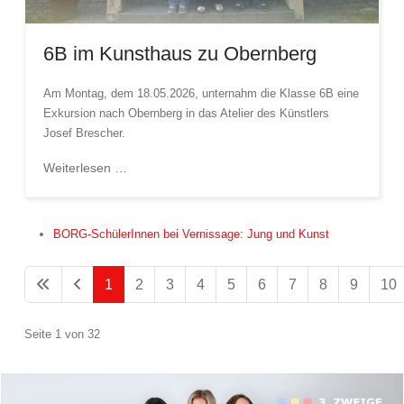
6B im Kunsthaus zu Obernberg
Am Montag, dem 18.05.2026, unternahm die Klasse 6B eine
Exkursion nach Obernberg in das Atelier des Künstlers
Josef Brescher.
Weiterlesen …
BORG-SchülerInnen bei Vernissage: Jung und Kunst
1
2
3
4
5
6
7
8
9
10
Seite 1 von 32