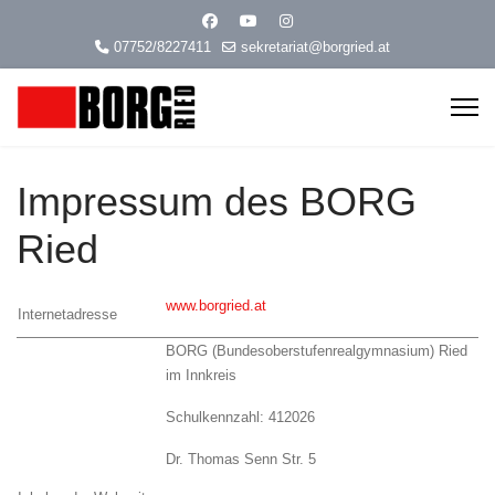
07752/8227411
sekretariat@borgried.at
Impressum des BORG
Ried
www.borgried.at
Internetadresse
BORG (Bundesoberstufenrealgymnasium) Ried
im Innkreis
Schulkennzahl: 412026
Dr. Thomas Senn Str. 5